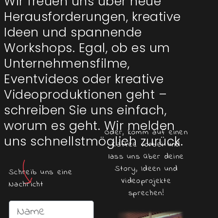
Wir freuen uns über neue
Herausforderungen, kreative
Ideen und spannende
Workshops. Egal, ob es um
Unternehmensfilme,
Eventvideos oder kreative
Videoproduktionen geht –
schreiben Sie uns einfach,
worum es geht. Wir melden
Oder, komm auf einen
uns schnellstmöglich zurück.
Kaffee vorbei und
lass uns über deine
Story, Ideen und
Schreib uns eine
Videoprojekte
Nachricht
sprechen!